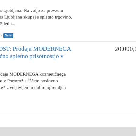
 Ljubljana. Na voljo za prevzem
s Ljubljana skupaj s spletno trgovino,
 letih...
a
/
Novo
ST: Prodaja MODERNEGA
20.000,
no spletno prisotnostjo v
daja MODERNEGA kozmetičnega
o v Portorožu. Iščete poslovno
dke? Uveljavljen in dobro opremljen