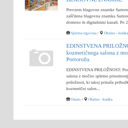
Prevzem blagovne znamke Sartores
zaščitena blagovna znamka Sartore
domeno in digitalnimi kanali. Po 22
Spletna trgovina
/
Obalno - krašk
EDINSTVENA PRILOŽNO
kozmetičnega salona z moč
Portorožu.
EDINSTVENA PRILOŽNOST: Pro
salona z močno spletno prisotnostj
priložnost, ki takoj prinaša priho
kozmetični salon...
Ostalo
/
Obalno - kraška