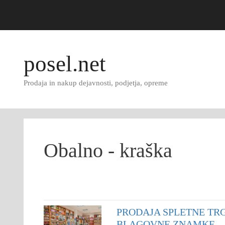
Skip
to
posel.net
content
Prodaja in nakup dejavnosti, podjetja, opreme
Obalno - kraška
PRODAJA SPLETNE TRG
BLAGOVNE ZNAMKE