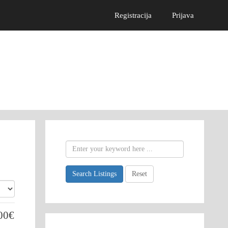
Registracija
Prijava
Search Listings
Reset
00€