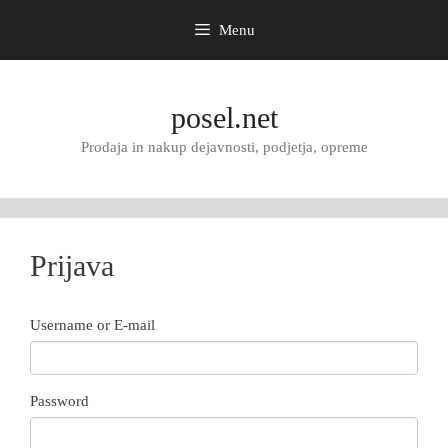
Menu
Skip
to
posel.net
content
Prodaja in nakup dejavnosti, podjetja, opreme
Prijava
Username or E-mail
Password