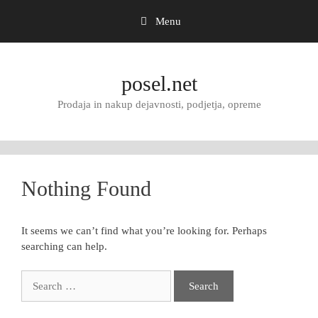
Menu
Skip
to
posel.net
content
Prodaja in nakup dejavnosti, podjetja, opreme
Nothing Found
It seems we can’t find what you’re looking for. Perhaps
searching can help.
Search
for: