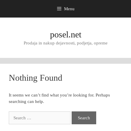
Menu
Skip
to
posel.net
content
Prodaja in nakup dejavnosti, podjetja, opreme
Nothing Found
It seems we can’t find what you’re looking for. Perhaps
searching can help.
Search
for: